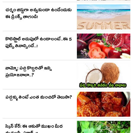
చర్మం జిడ్డుగా అవ్వకుండా ఉండేందుకు
ఈ డ్రింక్స్ తాగండి!
కొలెస్ట్రాల్ అదుపులో ఉండాలంటే..ఈ 5
ఫుడ్స్ తినాల్సిందే..!
వామ్మో: పచ్చి కొబ్బరితో ఇన్ని
ప్రయోజనాలా..?
పచ్చళ్ళు తింటే ఎంత మంచిదో తెలుసా?
స్కిన్ కేర్: ఈ ఆకుతో ముఖం మీద