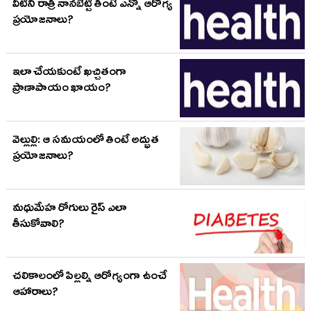
వీటిని రాత్రి నానబెట్టి తింటే ఎన్నో ఆరోగ్య
ప్రయోజనాలు?
ఇలా చేయకుంటే ఖచ్చితంగా
ప్రాణాపాయం ఖాయం?
వెల్లుల్లి: ఆ సమయంలో తింటే అద్భుత
ప్రయోజనాలు?
మధుమేహ రోగులు రైస్ ఎలా
తీసుకోవాలి?
చలికాలంలో పిల్లల్ని ఆరోగ్యంగా ఉంచే
ఆహారాలు?