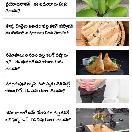
ప్రయోజనాలివే.. ఈ విషయాలు మీకు
తెలుసా?
జొన్న రొట్టెలు తినడం వల్ల కలిగే నష్టాలివే..
ఈ షాకింగ్ విషయాలు మీకు తెలుసా?
సమోసాలు తినడం వల్ల కలిగే నష్టాలు
ఇవే.. ఈ షాకింగ్ విషయాలు మీకు
తెలుసా?
పరగడుపున గ్యాస్ సమస్యకు చెక్ పెట్టే
చిట్కాలివే.. ఈ విషయాలు తెలుసా?
చలికాలంలో జిమ్ చేయడం వల్ల కలిగే
బెనిఫిట్స్ ఇవే.. ఈ విషయాలు తెలుసా?