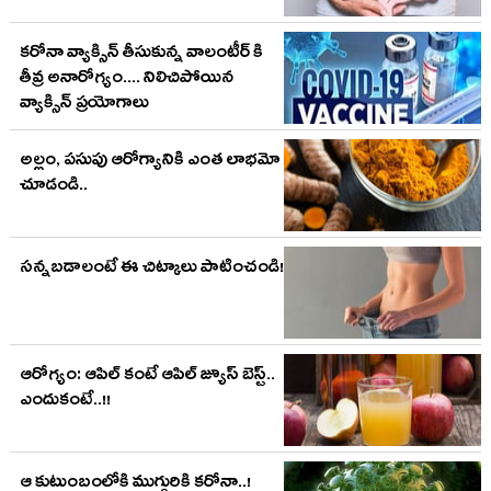
కరోనా వ్యాక్సిన్ తీసుకున్న వాలంటీర్ కి
తీవ్ర అనారోగ్యం.... నిలిచిపోయిన
వ్యాక్సిన్ ప్రయోగాలు
అల్లం, పసుపు ఆరోగ్యానికి ఎంత లాభమో
చూడండి..
సన్నబడాలంటే ఈ చిట్కాలు పాటించండి!
ఆరోగ్యం: ఆపిల్ కంటే ఆపిల్ జ్యూస్ బెస్ట్‌..
ఎందుకంటే..!!
ఆ కుటుంబంలోకి ముగ్గురికి క‌రోనా..!