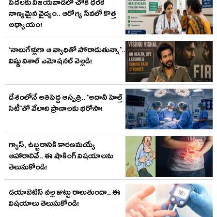
పేదలకు విజయవాడలో చౌక ధరకే
నాణ్యమైన వైద్యం.. ఆరోగ్య సేవలో కొత్త
అధ్యాయం!
‘నాలుగేళ్లుగా ఆ వ్యాధితో పోరాడుతున్నా’..
విష్ణు విశాల్‌ ఎమోషనల్‌ వెల్లడి!
దేశంలోనే అతిపెద్ద ఆస్పత్రి.. ‘అదానీ హెల్త్‌
సిటీ’తో వేలాది ప్రాణాలకు భరోసా!
గ్యాస్, ఉబ్బరానికి కారణమయ్యే
ఆహారాలివే.. ఈ షాకింగ్ విషయాలను
తెలుసుకోండి!
డయాబెటిస్ వల్ల జుట్టు రాలుతుందా.. ఈ
విషయాలు తెలుసుకోండి!