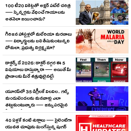
100 టీ20 వికెట్లతో అక్షర్ పటేల్ చరిత్ర
— స్పిన్నర్లను వేధించే గాయాలను
అతనెలా జయించాడు?
గిరిజన హాస్టళ్లలో మలేరియా మరణాలు
— విద్యార్థులను బలి తీసుకుంటున్నది
దోమలా, ప్రభుత్వ నిర్లక్ష్యమా?
డాక్టర్స్ డే 2026: డాక్టర్ దగ్గర ఈ 5
విషయాలు దాస్తున్నారా — అయితే మీ
ప్రాణాలకు మీరే శత్రువులైనట్టే!
యూరప్‌లో 35 డిగ్రీలకే విలవిల.. గల్ఫ్
మండుటెండలను మనవాళ్లు ఎలా
తట్టుకుంటున్నారు — జన్యుపరమైన
సీక్రెట్ ఇదేనా?
40 ఏళ్లకే కంటి శుక్లాలు — సైలెంట్‌గా
యువత చూపును మింగేస్తున్న షుగర్