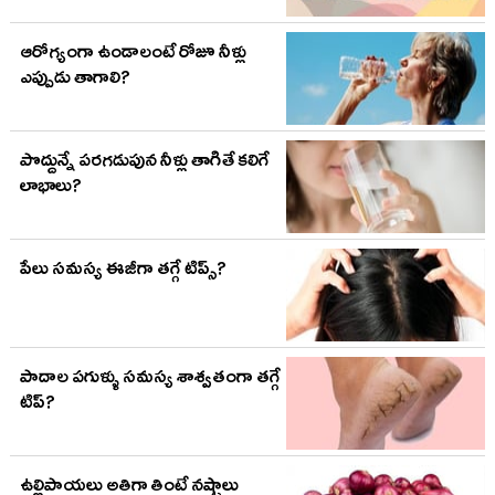
ఆరోగ్యంగా ఉండాలంటే రోజూ నీళ్లు
ఎప్పుడు తాగాలి?
పొద్దున్నే పరగడుపున నీళ్లు తాగితే కలిగే
లాభాలు?
పేలు సమస్య ఈజీగా తగ్గే టిప్స్?
పాదాల పగుళ్ళు సమస్య శాశ్వతంగా తగ్గే
టిప్?
ఉల్లిపాయలు అతిగా తింటే నష్టాలు