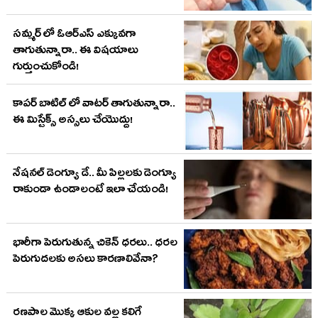
సమ్మర్ లో ఓఆర్ఎస్ ఎక్కువగా
తాగుతున్నారా.. ఈ విషయాలు
గుర్తుంచుకోండి!
కాపర్ బాటిల్ లో వాటర్ తాగుతున్నారా..
ఈ మిస్టేక్స్ అస్సలు చేయొద్దు!
నేషనల్ డెంగ్యూ డే.. మీ పిల్లలకు డెంగ్యూ
రాకుండా ఉండాలంటే ఇలా చేయండి!
భారీగా పెరుగుతున్న చికెన్ ధరలు.. ధరల
పెరుగుదలకు అసలు కారణాలివేనా?
రణపాల మొక్క ఆకుల వల్ల కలిగే