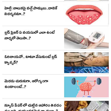
హెల్త్: నాలుకపై వచ్చే పొక్కులు..దానికే
నిదర్శనమా..?
బ్లడ్ ప్రెజర్ ఏ వయసులో ఎలా ఉంటే
నార్మలో తెలుసా..?
ఓరినాయనో.. టాటూ వేసుకుంటే బ్లడ్
క్యాన్సర్?
మెదడు చురుకుగా, ఆరోగ్యంగా
ఉండాలంటే..?
న్యూస్ పేపర్ లో చుట్టిన ఆహారం తినడం