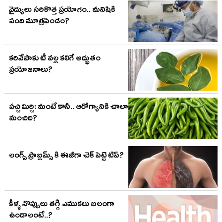
వైద్యులు సరికొత్త ప్రయోగం.. మనిషికి
పంది మూత్రపిండం?
కరివేపాకు టీ వల్ల కలిగే అద్భుతం
ప్రయోజనాలు?
పచ్చి మిర్చి: మంటే కానీ.. ఆరోగ్యానికి చాలా
మంచిది?
లంగ్స్ ప్రాబ్లమ్స్ కి ఈజీగా చెక్ పెట్టె టిప్?
కీళ్ళ నొప్పులు తగ్గి ఎముకలు బలంగా
ఉండాలంటే..?