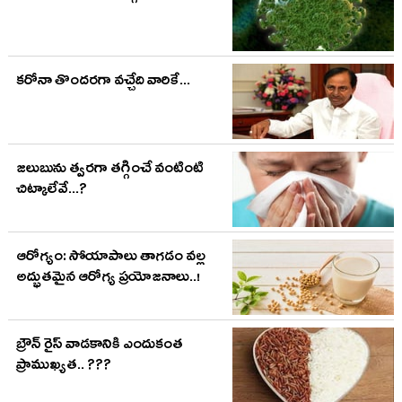
క‌రోనా తొంద‌ర‌గా వ‌చ్చేది వారికే...
జలుబును త్వరగా తగ్గించే వంటింటి
చిట్కాలేవే...?
ఆరోగ్యం: సోయాపాలు తాగ‌డం వ‌ల్ల
అద్భుత‌మైన ఆరోగ్య ప్ర‌యోజ‌నాలు..!
బ్రౌన్ రైస్ వాడకానికి ఎందుకంత
ప్రాముఖ్యత.. ???