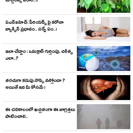
మచ్చలన్నీ పరార్..!!
ఏఎన్ఐహెచ్: పీరియడ్స్ పై కరోనా
వ్యాక్సిన్ ప్రభావం.. సర్వే ఏం..!
ఇలా చేద్దాం : ఒమిక్రాన్‌ గుర్తింపు, చికిత్స
ఎలా..?
తరచుగా కడుపు నొప్పి వస్తోందా ?
అయితే ఇది మీ కోసమే !
ఈ చలికాలంలో ఖచ్చితంగా ఈ జాగ్రత్తలు
పాటించాలి..