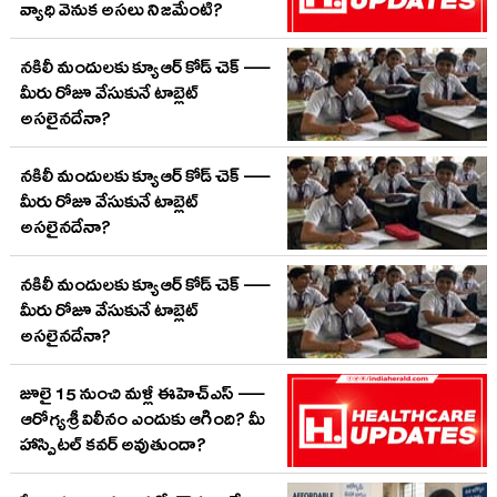
వ్యాధి వెనుక అసలు నిజమేంటి?
నకిలీ మందులకు క్యూఆర్ కోడ్ చెక్ —
మీరు రోజూ వేసుకునే టాబ్లెట్
అసలైనదేనా?
నకిలీ మందులకు క్యూఆర్ కోడ్ చెక్ —
మీరు రోజూ వేసుకునే టాబ్లెట్
అసలైనదేనా?
నకిలీ మందులకు క్యూఆర్ కోడ్ చెక్ —
మీరు రోజూ వేసుకునే టాబ్లెట్
అసలైనదేనా?
జూలై 15 నుంచి మళ్లీ ఈహెచ్‌ఎస్ —
ఆరోగ్యశ్రీ విలీనం ఎందుకు ఆగింది? మీ
హాస్పిటల్ కవర్ అవుతుందా?