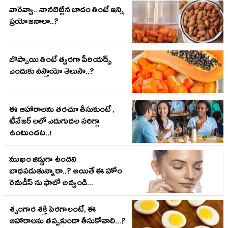
వారెవ్వా.. నానబెట్టిన బాదం తింటే ఇన్ని
ప్రయోజనాలా..?
బొప్పాయి తింటే త్వరగా పీరియడ్స్
ఎందుకు వస్తాయో తెలుసా..?
ఈ ఆహారాలను తరచూ తీసుకుంటే ,
టీనేజర్ లలో ఎదుగుదల సరిగ్గా
ఉంటుందట..!
ముఖం జిడ్డుగా ఉందని
బాధపడుతున్నారా..? అయితే ఈ హోం
రెమడీస్ ను ఫాలో అవ్వండి...
శృంగార శక్తి పెరగాలంటే, ఈ
ఆహారాలను తప్పకుండా తీసుకోవాలి...?