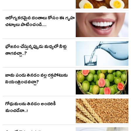
ఆరోగ్యకరమైన దంతాలు కోసం ఈ గృహ
చిట్కాలు పాటించండి....
భోజనం చేస్తున్నప్పుడు మధ్యలో నీళ్లు
తాగవచ్చా..?
జామ పండు తినడం వల్ల రక్తపోటును
నియంత్రించవచ్చా?
గోధుమలను తినడం అందరికీ
మంచిదేనా..!