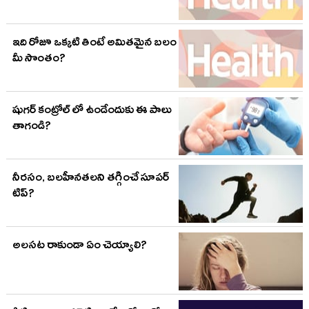
ఇది రోజూ ఒక్కటి తింటే అమితమైన బలం
మీ సొంతం?
షుగర్ కంట్రోల్ లో ఉండేందుకు ఈ పాలు
తాగండి?
నీరసం, బలహీనతలని తగ్గించే సూపర్
టిప్?
అలసట రాకుండా ఏం చెయ్యాలి?