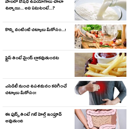
పాలలో ఔషధ ఉపయోగాలు చాలా
ఉన్నాయి... అవి ఏమిటంటే...?
కొన్ని వంటింటి చిట్కాలు మీకోసం...!
ఫ్రైస్ తింటే మైండ్ బ్లాకవుతుందట
ఎసిడిటీ నుంచి ఉపశమనం కలిగించే
చిట్కాలు మీకోసం!
ఈ ఫుడ్స్ తింటే గట్ హెల్త్ ఇంప్రూవ్
అవుతుంది