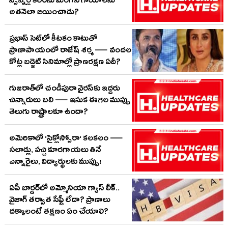
స్పిన్నర్ల కెరీర్‌ను మింగేసే గాయాలను
అతనెలా జయించాడు?
ప్రభాస్‌ సెట్‌లో కీటకం కాటుతో
ప్రాణాపాయంలో రాజేష్‌ శర్మ — వందల
కోట్ల బడ్జెట్‌ సినిమాల్లో ప్రాణరక్షణ ఏదీ?
గుజరాత్‌లో చండీపురా వైరస్‌కు ఇద్దరు
చిన్నారులు బలి — ఇసుక ఈగల ముప్పు
తెలుగు రాష్ట్రాలకూ ఉందా?
అమెరికాలో 'సైక్లోస్పోరా' కలకలం —
సలాడ్లు, పచ్చి కూరగాయలు తినే
ఎన్నారైలు, విద్యార్థులకు ముప్పు!
ఏపీ బార్డర్‌లో అమ్మోనియా గ్యాస్ లీక్..
వైజాగ్ తర్వాత సేఫ్టీ లేదా? ప్రాణాలు
దక్కాలంటే తక్షణం ఏం చేయాలి?