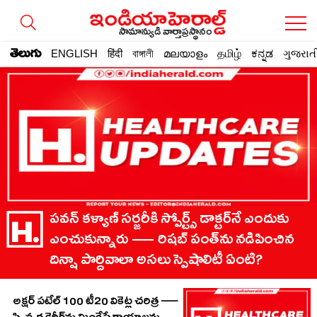
సామాన్యుడి వార్తాప్రస్థానం
తెలుగు
ENGLISH
हिंदी
বাঙ্গালী
മലയാളം
தமிழ்
ಕನ್ನಡ
ગુજરાત
పవన్ కళ్యాణ్ సర్జరీకి స్పోర్ట్స్ డాక్టర్‌నే ఎందుకు
ఎంచుకున్నారు — రిషబ్ పంత్‌ను నడిపించిన
దిన్షా పార్దివాలా అసలు స్పెషాలిటీ ఏంటి?
అక్షర్ పటేల్ 100 టీ20 వికెట్ల చరిత్ర —