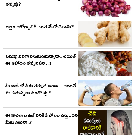
తప్పవు?
అల్లం ఆరోగ్యానికి ఎంత మేలో తెలుసా?
బరువు పెరగాలనుకుంటున్నారా.. అయితే
ఈ ఆహారం తప్పనిసరి ..!!
మీ బాడీ లో నీరు తక్కువ ఉందా... అయితే
ఈ సమస్యలు ఉండొచ్చు ?
ఈ కారణాల వల్లే వినికిడి లోపం వస్తుందని
మీకు తెలుసా..?