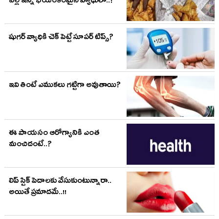
వల్ల ఇన్ని భయంకరమైన వ్యాధులా..?
షుగర్ వ్యాధికి చెక్ పెట్టే సూపర్ టిప్స్?
ఇవి తింటే ఎముకలు గట్టిగా అవుతాయి?
ఈ పాయసం ఆరోగ్యానికి ఎంత
మంచిదంటే..?
లిప్ స్టిక్ పెదాలకు వేసుకుంటున్నారా..
అయితే ప్రమాదమే..!!