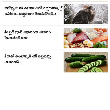
ఆరోగ్యం: ఈ చ‌లికాలంలో వెచ్చ‌ద‌నాన్నిచ్చే
ఆహారం.. ఖ‌చ్చితంగా తెలుసుకోండి..!
మీ బ్లడ్ గ్రూప్ ఆధారంగా ఆహారం
సేవించండి ఇలా...
కీరాతో తలనొప్పికి చెక్ పెట్ట‌వ‌చ్చు..
ఎలాగంటే..