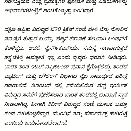
ನಡೆಸುತ್ತಿರುವ ಎಲ್ಲಾ ಪ್ರಯತ್ನಗಳ ಫೋಟೊ ಮತ್ತು ವಿಡಿಯೊಗಳನ್ನು
ಅಭಿಮಾನಿಗಳೊಟ್ಟಿಗೆ ಹಂಚಿಕೊಳ್ಳುತ್ತಾ ಬಂದಿದ್ದಾರೆ.
ದಕ್ಷಿಣ ಆಫ್ರಿಕಾ ವಿರುದ್ಧದ ಟಿ20 ಕ್ರಿಕೆಟ್‌ ಸರಣಿ ವೇಳೆ ಬೆನ್ನು ನೋವಿನ
ಸಮಸ್ಯೆಗೆ ತುತ್ತಾದ ಬುಮ್ರಾ, ಹೆಚ್ಚಿನ ತಪಾಸಣೆ ಸಲುವಾಗಿ ಲಂಡನ್‌ಗೆ
ತೆರಳಿದ್ದರು. ಆದರೆ, ನೈಸರ್ಗಿಕವಾಗಿಯೇ ಸಮಸ್ಯೆ ಗುಣವಾಗುತ್ತದೆ
ಶಸ್ತ್ರಚಿಕಿತ್ಸೆ ಅವಶ್ಯಕತೆ ಇಲ್ಲ ಎಂದು ವೈದ್ಯರು ಭರವಸೆ ನೀಡಿದ್ದರು.
ಭಾರತ ತಂಡ ಇದೀಗ ನ್ಯೂಜಿಲಂಡ್‌ ಪ್ರವಾಸ ಕೈಗೊಳ್ಳಲಿದ್ದು, ತಂಡದ
ಬ್ಯಾಟಿಂಗ್‌ ಮತ್ತು ಬೌಲಿಂಗ್‌ ವಿಭಾಗದ ನೈಜ ಸಾಮರ್ಥ್ಯದ ಪರೀಕ್ಷೆ
ನಡೆಯಲಿದೆ. ಡಿಸೆಂಬರ್ ನಲ್ಲಿ ನಡೆಯಲಿರುವ ವೆಸ್ಟ್‌ ಇಂಡೀಸ್‌
ವಿರುದ್ಧದ ಸರಣಿಗೆ ಪ್ರಕಟಿಸಲಾದ ಭಾರತ ತಂಡದಲ್ಲಿ ಬುಮ್ರಾಗೆ ಸ್ಥಾನ
ನೀಡಲಾಗಿಲ್ಲ. ಹೀಗಾಗಿ ಕಿವೀಸ್‌ ವಿರುದ್ಧದ ಸರಣಿ ಮೂಲಕ ಬಮ್ರಾ
ತಂಡ ಸೇರಿಕೊಳ್ಳಲಿದ್ದಾರೆ. ಮುಂದಿನ ತಮ್ಮ ಫರ್ಫಾಮೆನ್ಸ್ ಹೇಗಿರುತ್ತೆ
ಎಂಬುದು ಕಾದುನೋಡಬೇಕಾಗಿದೆ.