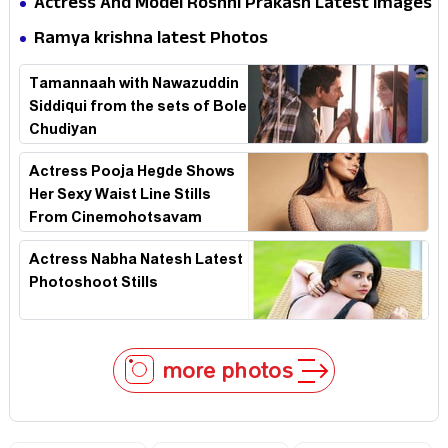
Actress And Model Roshni Prakash Latest Images
Ramya krishna latest Photos
Tamannaah with Nawazuddin
Siddiqui from the sets of Bole
Chudiyan
Actress Pooja Hegde Shows
Her Sexy Waist Line Stills
From Cinemohotsavam
Actress Nabha Natesh Latest
Photoshoot Stills
more photos