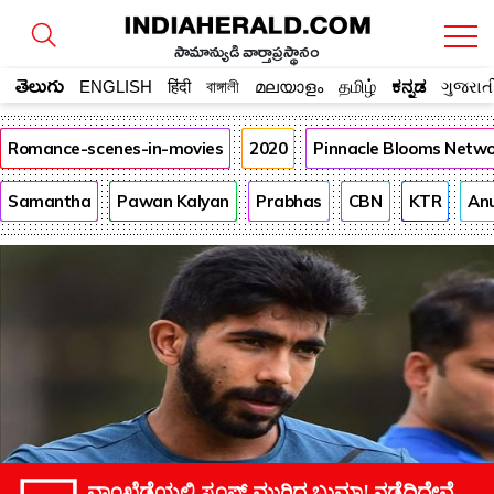
సామాన్యుడి వార్తాప్రస్థానం
తెలుగు
ENGLISH
हिंदी
বাঙ্গালী
മലയാളം
தமிழ்
ಕನ್ನಡ
ગુજરાત
Romance-scenes-in-movies
2020
Pinnacle Blooms Netw
Samantha
Pawan Kalyan
Prabhas
CBN
KTR
An
ವಾಂಖೆಡೆಯಲ್ಲಿ ಸ್ಟಂಪ್‌ ಮುರಿದ ಬುಮ್ರಾ! ನಡೆದಿದ್ದೇವೆ