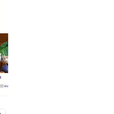
m
Jaggery
Magnesium
Videos
All
Photos
Videos
All
Photos
Videos