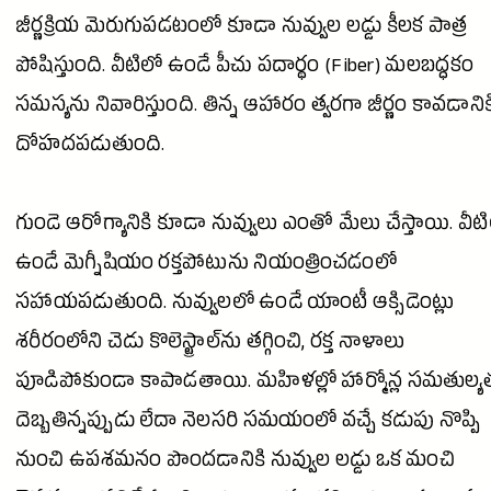
జీర్ణక్రియ మెరుగుపడటంలో కూడా నువ్వుల లడ్డు కీలక పాత్ర
పోషిస్తుంది. వీటిలో ఉండే పీచు పదార్థం (Fiber) మలబద్ధకం
సమస్యను నివారిస్తుంది. తిన్న ఆహారం త్వరగా జీర్ణం కావడానిక
దోహదపడుతుంది.
గుండె ఆరోగ్యానికి కూడా నువ్వులు ఎంతో మేలు చేస్తాయి. వీట
ఉండే మెగ్నీషియం రక్తపోటును నియంత్రించడంలో
సహాయపడుతుంది. నువ్వులలో ఉండే యాంటీ ఆక్సిడెంట్లు
శరీరంలోని చెడు కొలెస్ట్రాల్‌ను తగ్గించి, రక్త నాళాలు
పూడిపోకుండా కాపాడతాయి. మహిళల్లో హార్మోన్ల సమతుల్య
దెబ్బతిన్నప్పుడు లేదా నెలసరి సమయంలో వచ్చే కడుపు నొప్పి
నుంచి ఉపశమనం పొందడానికి నువ్వుల లడ్డు ఒక మంచి