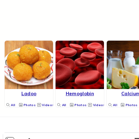
Ladoo
Hemoglobin
Calciu
All
Photos
Videos
All
Photos
Videos
All
Photos