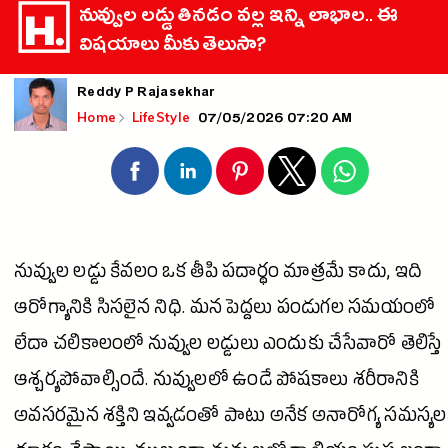
నువ్వుల లడ్డు తినడం వల్ల ఇన్ని లాభాల.. ఈ
విషయాలు మీకు తెలుసా?
Reddy P Rajasekhar
07/05/2026 07:20 AM
Home
LifeStyle
నువ్వుల లడ్డు కేవలం ఒక తీపి పదార్థం మాత్రమే కాదు, ఇది
ఆరోగ్యానికి సిసలైన నిధి. మన పెద్దలు పండుగల సమయంలో
లేదా చలికాలంలో నువ్వుల లడ్డులు ఎందుకు చేసేవారో తెలిస్తే
ఆశ్చర్యపోవాల్సిందే. నువ్వులలో ఉండే పోషకాలు శరీరానికి
అవసరమైన శక్తిని ఇవ్వడంతో పాటు అనేక అనారోగ్య సమస్య