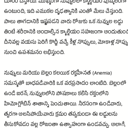
దూరం చేస్తాయి. ముఖ్యంగా నువ్వులలో క్యాల్షియం పుష్కలంగా
ఉంటుంది, ఇది ఎముకల దృఢత్వానికి ఎంతో మేలు చేస్తుంది.
పాలు తాగడానికి ఇష్టపడని వారు రోజుకు ఒక నువ్వుల లడ్డు
తింటే శరీరానికి అందాల్సిన క్యాల్షియం సహజంగా అందుతుంద
దీనివల్ల వయసు పెరిగే కొద్దీ వచ్చే కీళ్ల నొప్పులు, మోకాళ్ల నొప్
నుంచి ఉపశమనం లభిస్తుంది.
నువ్వులు మరియు బెల్లం కలయిక రక్తహీనత (Anemia)
సమస్యతో బాధపడేవారికి ఒక వరప్రసాదం లాంటిది. బెల్లంలో
ఉండే ఐరన్, నువ్వులలోని పోషకాలు కలిసి రక్తంలోని
హిమోగ్లోబిన్
శాతాన్ని పెంచుతాయి. నీరసంగా ఉండేవారు,
త్వరగా అలసిపోయేవారు క్రమం తప్పకుండా ఈ లడ్డులను
తీసుకోవడం వల్ల రోజంతా ఉత్సాహంగా ఉండవచ్చు. అలాగే,