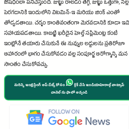
ఔషధంలా పనిచేస్తుంది. జుట్టు రాలడం తగ్గి, జుట్టు ఒత్తుగా, నల్
పెరగడానికి ఇందులోని విటమిన్-ఇ మరియు జింక్ ఎంతో
తోడ్పడతాయి. చర్మం కాంతివంతంగా మెరవడానికి కూడా ఇవ
సహాయపడతాయి. కాబట్టి ఖరీదైన హెల్త్ సప్లిమెంట్ల కంటే
ఇంట్లోనే తయారు చేసుకునే ఈ నువ్వుల లడ్డులను ప్రతిరోజూ
ఆహారంలో భాగం చేసుకోవడం వల్ల సంపూర్ణ ఆరోగ్యాన్ని మన
సొంతం చేసుకోవచ్చు.
మరిన్ని ఇంట్రెస్టింగ్ అప్ డేట్స్ కోసం
క్లిక్ చేసి ఇండియాహెరాల్డ్ వాట్సాప్
చానెల్·ను ఫాలో అవ్వండి