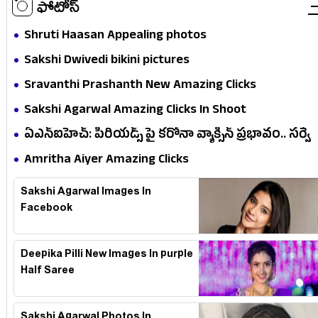
ఫోటోస్
Shruti Haasan Appealing photos
Sakshi Dwivedi bikini pictures
Sravanthi Prashanth New Amazing Clicks
Sakshi Agarwal Amazing Clicks In Shoot
ఏఎన్ఐహెచ్: పీరియడ్స్ పై కరోనా వ్యాక్సిన్ ప్రభావం.. సర్వే
ఏం..!
Amritha Aiyer Amazing Clicks
Sakshi Agarwal Images In
Facebook
Deepika Pilli New Images In purple
Half Saree
Sakshi Agarwal Photos In