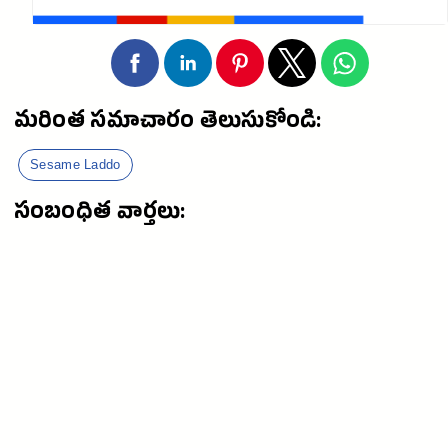
మరింత సమాచారం తెలుసుకోండి:
Sesame Laddo
సంబంధిత వార్తలు: