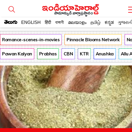
సామాన్యుడి వార్తాప్రస్థానం
తెలుగు
ENGLISH
हिंदी
বাঙ্গালী
മലയാളം
தமிழ்
ಕನ್ನಡ
ગુજરાત
Romance-scenes-in-movies
Pinnacle Blooms Network
Na
Pawan Kalyan
Prabhas
CBN
KTR
Anushka
Allu 