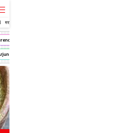
ી
मराठी
rendra Modi
Andhra Pradesh
mahesh babu
Tollywood
Arjun
Rajamouli
VijayaSaiReddy
Pooja Hegde
Bandi 