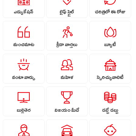
ఎడ్యుకేషన్
లైఫ్ స్టైల్
చరిత్రలో ఈ రోజు
మంచిమాట
క్రీడా వార్తలు
బ్యూటీ
వంటా వార్పు
మహిళ
స్పిరిచ్యువాలిటీ
బుల్లితెర
విజయం మీదే
డబ్బే డబ్బు