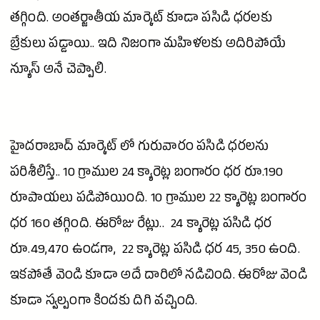
తగ్గింది.
అంతర్జాతీయ
మార్కెట్
కూడా
పసిడి
ధరలకు
బ్రేకులు పడ్డాయి.. ఇది నిజంగా మహిళలకు అదిరిపోయే
న్యూస్ అనే చెప్పాలి.
హైదరాబాద్
మార్కెట్
లో గురువారం
పసిడి
ధరలను
పరిశీలిస్తే.. 10 గ్రాముల 24 క్యారెట్ల బంగారం ధర రూ.190
రూపాయలు పడిపోయింది. 10 గ్రాముల 22 క్యారెట్ల బంగారం
ధర 160 తగ్గింది. ఈరోజు రేట్లు.. 24 క్యారెట్ల
పసిడి
ధర
రూ.49,470 ఉండగా, 22 క్యారెట్ల
పసిడి
ధర 45, 350 ఉంది.
ఇకపోతే
వెండి
కూడా అదే దారిలో నడిచింది. ఈరోజు
వెండి
కూడా స్వల్పంగా కిందకు దిగి వచ్చింది.