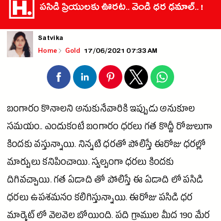
పసిడి ప్రియులకు ఊరట.. వెండి ధర ఢమాల్.. !
Satvika
17/06/2021 07:33 AM
Home
Gold
బంగారం కొనాలని అనుకునేవారికి ఇప్పుడు అనుకూల
సమయం.. ఎందుకంటే బంగారం ధరలు గత కొద్దీ రోజులుగా
కిందకు వస్తున్నాయి. నిన్నటి ధరతో పోలిస్తే ఈరోజు ధరల్లో
మార్పులు కనిపించాయి. స్వల్పంగా ధరలు కిందకు
దిగివచ్చాయి. గత ఏడాది తో పోలిస్తే ఈ ఏడాది లో
పసిడి
ధరలు ఉపశమనం కలిగిస్తున్నాయి. ఈరోజు
పసిడి
ధర
మార్కెట్
లో వెలవెల బోయింది. పది గ్రాముల మీద 190 మేర