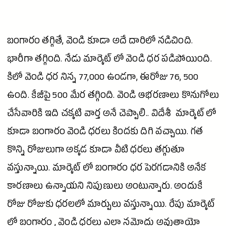
బంగారం తగ్గితే,
వెండి
కూడా అదే దారిలో నడిచింది.
భారీగా తగ్గింది. నేడు
మార్కెట్
లో
వెండి
ధర పడిపోయింది.
కిలో
వెండి
ధర నిన్న 77,000 ఉండగా, ఈరోజు 76, 500
ఉంది. కేజీపై 500 మేర తగ్గింది.
వెండి
ఆభరణాలు కొనుగోలు
చేసేవారికి ఇది చక్కటి వార్త అనే చెప్పాలి.. విదేశీ మార్కెట్ లో
కూడా బంగారం
వెండి
ధరలు కిందకు దిగి వచ్చాయి. గత
కొన్ని రోజులుగా అక్కడ కూడా వీటి ధరలు తగ్గుతూ
వస్తున్నాయి.
మార్కెట్
లో బంగారం ధర పెరగడానికి అనేక
కారణాలు ఉన్నాయని నిపుణులు అంటున్నారు. అందుకే
రోజు రోజుకు ధరలలో మార్పులు వస్తున్నాయి. రేపు
మార్కెట్
లో బంగారం ,
వెండి
ధరలు ఎలా నమోదు అవుతాయో