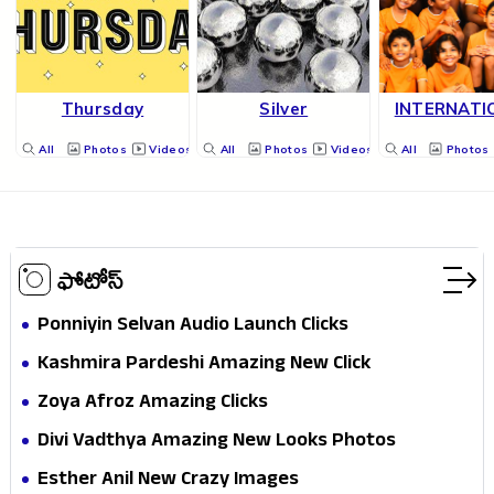
Thursday
Silver
INTERNATI
All
Photos
Videos
All
Photos
Videos
All
Photos
ఫోటోస్
Ponniyin Selvan Audio Launch Clicks
Kashmira Pardeshi Amazing New Click
Zoya Afroz Amazing Clicks
Divi Vadthya Amazing New Looks Photos
Esther Anil New Crazy Images