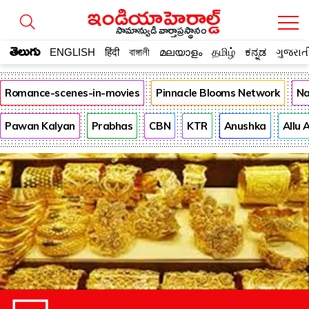
సామాన్యుడి వార్తాప్రస్థానం
తెలుగు
ENGLISH
हिंदी
বাঙ্গালী
മലയാളം
தமிழ்
ಕನ್ನಡ
ગુજરાત
Romance-scenes-in-movies
Pinnacle Blooms Network
Na
Pawan Kalyan
Prabhas
CBN
KTR
Anushka
Allu 