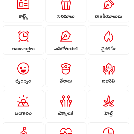
కార్డ్స్
సినిమాలు
రాజకీయాలులు
తాజా వార్తలు
ఎడిటోరియల్
వైరలెహే
వ్యంగ్యం
నేరాలు
బిజినెస్
బంగారం
టెక్నాలజీ
హెల్త్