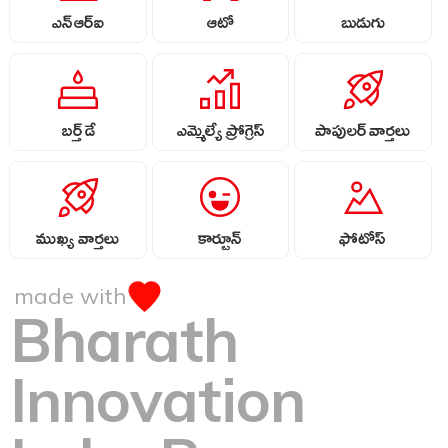
ఎన్ఆర్ఐ
ఆటో
బుడుగు
బర్త్ డే
ఎమ్మెల్యే ప్రోగ్రెస్
పాపులర్ వార్తలు
ముఖ్య వార్తలు
కార్టూన్
ఫోటోస్
made with
Bharath
Innovation