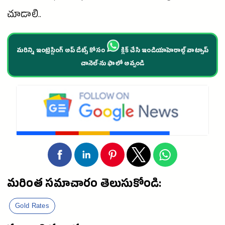
చూడాలి..
మరిన్ని ఇంట్రెస్టింగ్ అప్ డేట్స్ కోసం
క్లిక్ చేసి ఇండియాహెరాల్డ్ వాట్సాప్
చానెల్·ను ఫాలో అవ్వండి
మరింత సమాచారం తెలుసుకోండి:
Gold Rates