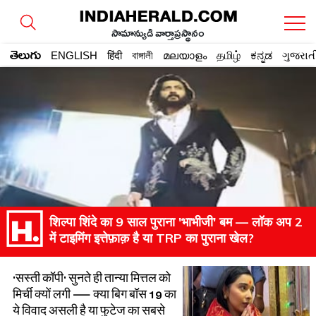
సామాన్యుడి వార్తాప్రస్థానం
తెలుగు
ENGLISH
हिंदी
বাঙ্গালী
മലയാളം
தமிழ்
ಕನ್ನಡ
ગુજરાત
शिल्पा शिंदे का 9 साल पुराना 'भाभीजी' बम — लॉक अप 2
में टाइमिंग इत्तेफ़ाक़ है या TRP का पुराना खेल?
'सस्ती कॉपी' सुनते ही तान्या मित्तल को
मिर्ची क्यों लगी — क्या बिग बॉस 19 का
ये विवाद असली है या फुटेज का सबसे