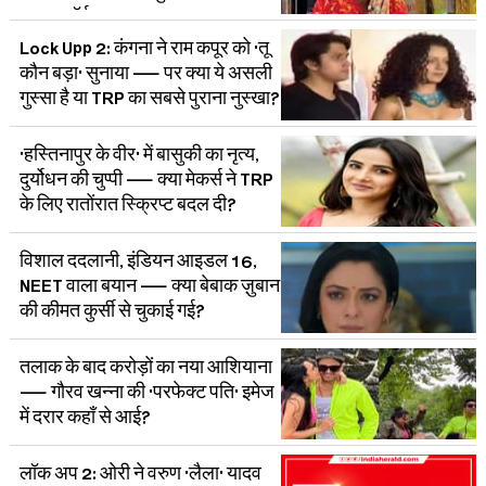
पुराना फ़ॉर्मूला?
Lock Upp 2: कंगना ने राम कपूर को 'तू
कौन बड़ा' सुनाया — पर क्या ये असली
गुस्सा है या TRP का सबसे पुराना नुस्खा?
'हस्तिनापुर के वीर' में बासुकी का नृत्य,
दुर्योधन की चुप्पी — क्या मेकर्स ने TRP
के लिए रातोंरात स्क्रिप्ट बदल दी?
विशाल ददलानी, इंडियन आइडल 16,
NEET वाला बयान — क्या बेबाक ज़ुबान
की कीमत कुर्सी से चुकाई गई?
तलाक के बाद करोड़ों का नया आशियाना
— गौरव खन्ना की 'परफेक्ट पति' इमेज
में दरार कहाँ से आई?
लॉक अप 2: ओरी ने वरुण 'लैला' यादव