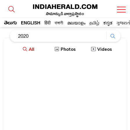
సామాన్యుడి వార్తాప్రస్థానం
తెలుగు
ENGLISH
हिंदी
বাঙ্গালী
മലയാളം
தமிழ்
ಕನ್ನಡ
ગુજરાત
All
Photos
Videos