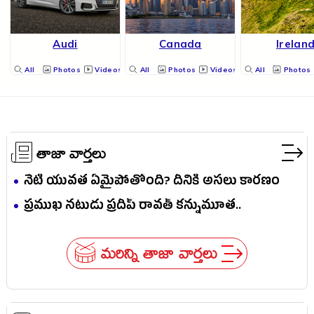
Audi
Canada
Irelan
All
Photos
Videos
All
Photos
Videos
All
Photos
తాజా వార్తలు
నేటి యువత ఏమైపోతోంది? దీనికి అసలు కారణం
ఎవరు?
ప్రముఖ నటుడు ప్రదీప్ రావత్ కన్నుమూత..
మరిన్ని తాజా వార్తలు