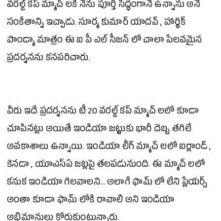
వరల్డ్ కప్
మ్యాచ్ లకి నేను పూర్తి సిద్ధంగానే ఉన్నాను అనే
సంకేతాన్ని ఇచ్చాడు.
సూర్య
కుమార్ యాదవ్ ,
హార్థిక్
పాండ్యా
మాత్రం ఈ ఐ పీ ఎల్ సీజన్ లో చాలా పేలవమైన
ప్రదర్శనను కనపరిచారు.
వీరు ఇదే ప్రదర్శనను టీ 20
వరల్డ్ కప్
మ్యాచ్ లలో కూడా
చూపినట్లు అయితే
ఇండియా
జట్టుకు భారీ దెబ్బ తగిలే
అవకాశాలు ఉన్నాయి.
ఇండియా
లీగ్ మ్యాచ్ లలో
ఐర్లాండ్
,
కెనడా
, యూఎస్ఏ జట్లపై తలపడునుంది. ఈ మ్యాచ్ లలో
కనుక
ఇండియా
గెలవాలని... అలాగే ఫామ్ లో లేని ప్లేయర్స్
అంతా కూడా ఫామ్ లోకి రావాలి అని
ఇండియా
అభిమానులు కోరుకుంటున్నారు.