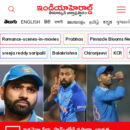
సామాన్యుడి వార్తాప్రస్థానం
తెలుగు
ENGLISH
हिंदी
বাঙ্গালী
മലയാളം
தமிழ்
ಕನ್ನಡ
ગુજરાત
Romance-scenes-in-movies
Prabhas
Pinnacle Blooms N
sreeja reddy saripalli
Balakrishna
Chiranjeevi
KCR