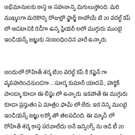
అభిమానులకు కాస్త ఆ సహనాన్ని మిగులుస్తోంది. మరి
ముఖ్యంగా మరికొన్ని రోజుల్లో స్టార్ట్ కాబోయే టి 20
వరల్డ్ కప్
లో ఆడటానికి రెడీగా ఉన్న ప్లేయర్ లలో ముగ్గురు
ముంబై
ఇండియన్స్ జట్టుకు సంబంధించిన వారే ఉన్నారు.
అందులో
రోహిత్ శర్మ
టి20
వరల్డ్ కప్
కి కెప్టెన్ గా
వ్యవహరించనుండగా ...
సూర్య
కుమార్ యాదవ్ ,
హార్థిక్
పాండ్యా
కూడా ఈ లిస్టు లో ఉన్నారు. ఇకపోతే ఈ ముగ్గురు
కూడా ప్రస్తుతం ఏ మాత్రం ఫామ్ లో లేరు. ఇక నిన్న
ముంబై
ఇండియన్స్ జట్టు
లక్నో
తో తలపడింది. ఈ మ్యాచ్ లో
రోహిత్ శర్మ
కాస్త పరవాలేదు అనే ఇన్నింగ్స్ ను
ఆడి
టీ 20