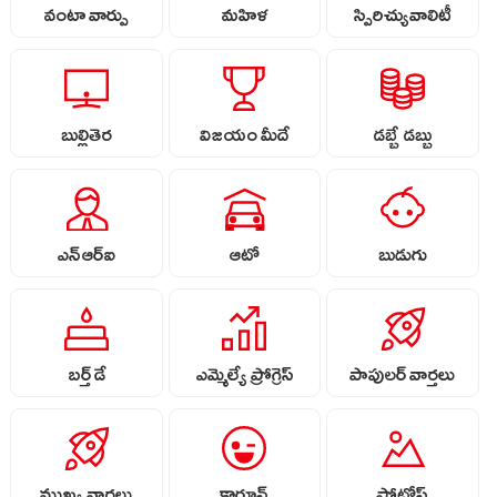
వంటా వార్పు
మహిళ
స్పిరిచ్యువాలిటీ
బుల్లితెర
విజయం మీదే
డబ్బే డబ్బు
ఎన్ఆర్ఐ
ఆటో
బుడుగు
బర్త్ డే
ఎమ్మెల్యే ప్రోగ్రెస్
పాపులర్ వార్తలు