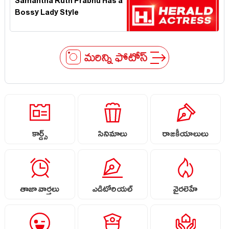
Samantha Ruth Prabhu Has a
Bossy Lady Style
మరిన్ని ఫోటోస్
కార్డ్స్
సినిమాలు
రాజకీయాలులు
తాజా వార్తలు
ఎడిటోరియల్
వైరలెహే