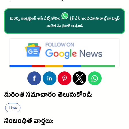
మరిన్ని ఇంట్రెస్టింగ్ అప్ డేట్స్ కోసం
క్లిక్ చేసి ఇండియాహెరాల్డ్ వాట్సాప్
చానెల్·ను ఫాలో అవ్వండి
మరింత సమాచారం తెలుసుకోండి:
Ttwc
సంబంధిత వార్తలు: