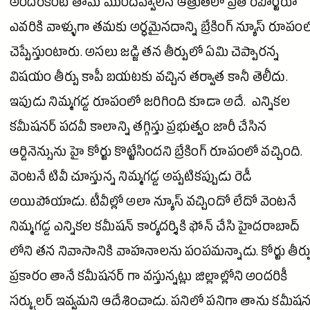
అందరికంటే తామే ముందివ్వాలనే ఆత్రుతలో ప్రతి రిపోర్టరూ
ఎవరికి వాళ్ళుగా తమకు అర్ధమైనదాన్ని బ్రేకింగ్ న్యూస్ రూపం
చెప్పేస్తుంటారు. అసలు జడ్జి తన తీర్పులో ఏమి చెప్పారన్న
విషయం తీర్పు కాపీ బయటకు వచ్చిన తర్వాత కానీ తెలీదు.
ఇపుడు నిమ్మగడ్డ రూపంలో జరిగింది కూడా అదే. ఎన్నికల
కమీషనర్ పదవీ కాలాన్ని తగ్గిస్తు ప్రభుత్వం జారీ చేసిన
ఆర్డినెన్సును హై కోర్టు కొట్టేసిందని బ్రేకింగ్ రూపంలో వచ్చింది.
వెంటనే టివీ చూస్తున్న నిమ్మగడ్డ అప్పటికప్పుడు రెడీ
అయిపోయాడు. టీవీల్లో అలా న్యూస్ వచ్చిందో లేదో వెంటనే
నిమ్మగడ్డ ఎన్నికల కమీషన్ కార్యదర్శికి
ఫోన్
చేసి
హైదరాబాద్
లోని తన నివాసానికి వాహనాలను పంపమన్నాడు. కోర్టు తీర్ప
ప్రకారం తానే కమీషనర్ గా వస్తున్నట్లు జిల్లాల్లోని అందరికీ
సర్క్యులర్ ఇవ్వమని ఆదేశించాడు. పనిలో పనిగా తాను కమీషన