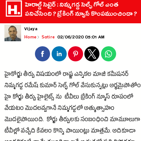
హెరాల్డ్ సెటైర్ : నిమ్మగడ్డ సెల్ఫ్ గోల్ ఎంత
పనిచేసింది ? బ్రేకింగ్ న్యూసే కొంపముంచిందా ?
Vijaya
02/06/2020 05:01 AM
Home
Satire
హైకోర్టు తీర్పు విషయంలో రాష్ట్ర ఎన్నికల మాజీ కమీషనర్
నిమ్మగడ్డ రమేష్
కుమార్
సెల్ఫ్ గోల్ వేసుకున్నట్లు అర్ధమైపోతోం
హై కోర్టు తీర్పు హైలైట్స్ ను టీవీలు బ్రేకింగ్ న్యూస్ రూపంలో
వేయటం మొదలవ్వగానే నిమ్మగడ్డలో అత్యుత్సాహం
మొదలైపోయింది. కోర్టు తీర్పులకు సంబంధించి మామూలుగా
టీవీల్లో వచ్చేది కేవలం కొన్ని పాయింట్లు మాత్రమే. అదికూడా