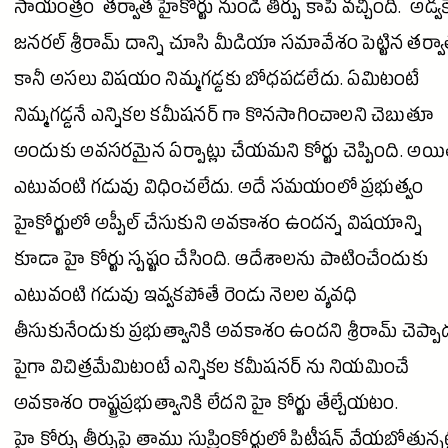
సాయంత్రం తర్వాత హైకోర్టు నుండి తీర్పు కాపీ వచ్చింది. అడ్వక
జనరల్
శ్రీరామ్
దాన్ని చూసి
మీడియా
సమావేశం పెట్టిన తర్వ
కానీ అసలు విషయం నిమ్మగడ్డకు బోధపడలేదు. ఏమిటంటే
నిమ్మగడ్డనే ఎన్నికల కమీషనర్ గా కొనసాగించాలని చెబుతూ
అందుకు అవసరమైన ఏర్పాట్లు చేయమని కోర్టు చెప్పింది. అయి
ఎటువంటి గడువు విధించలేదు. అదే సమయంలో ప్రభుత్వం
హైకోర్టులో అప్పీల్ చేసుకుని అవకాశం ఉందన్న విషయాన్ని
కూడా హై కోర్టు స్పష్టం చేసింది. ఆదేశాలను పాటించేందుకు
ఎటువంటి గడువు ఇవ్వకపోతే రెండు నెలల వ్యవధి
తీసుకునేందుకు ప్రభుత్వానికి అవకాశం ఉందని
శ్రీరామ్
చెప్పా
పైగా విచిత్రమేమిటంటే ఎన్నికల కమీషనర్ ను నియమించే
అవకాశం రాష్ట్రప్రభుత్వానికి లేదని హై కోర్టు తేల్చేయటం.
హై కోర్పు తీర్పుపై తాము సుప్రింకోర్టులో పిటీషన్ వేయబోతున్నట