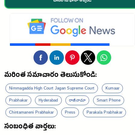
చానెల్·ను ఫాలో అవ్వండి
మరింత సమాచారం తెలుసుకోండి:
Nimmagadda High Court Jagan Supreme Court
Kumaar
Prabhakar
Hyderabad
రాజీనామా
Smart Phone
Chintamaneni Prabhakar
Press
Parakala Prabhakar
సంబంధిత వార్తలు: