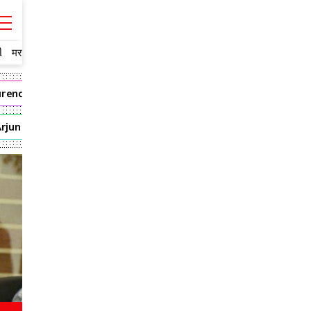
ી
मराठी
rendra Modi
Andhra Pradesh
mahesh babu
Tollywood
Arjun
Rajamouli
VijayaSaiReddy
Pooja Hegde
Bandi 