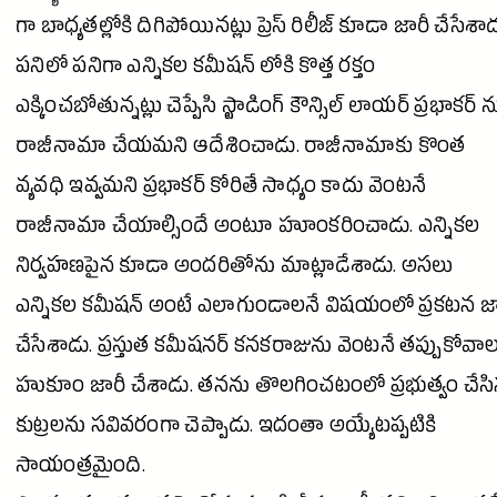
గా బాధ్యతల్లోకి దిగిపోయినట్లు
ప్రెస్
రిలీజ్ కూడా జారీ చేసేశాడ
పనిలో పనిగా ఎన్నికల కమీషన్ లోకి కొత్త రక్తం
ఎక్కించబోతున్నట్లు చెప్పేసి స్టాడింగ్ కౌన్సిల్ లాయర్
ప్రభాకర్
న
రాజీనామా
చేయమని ఆదేశించాడు. రాజీనామాకు కొంత
వ్యవధి ఇవ్వమని
ప్రభాకర్
కోరితే సాధ్యం కాదు వెంటనే
రాజీనామా
చేయాల్సిందే అంటూ హూంకరించాడు. ఎన్నికల
నిర్వహణపైన కూడా అందరితోను మాట్లాడేశాడు. అసలు
ఎన్నికల కమీషన్ అంటే ఎలాగుండాలనే విషయంలో ప్రకటన జా
చేసేశాడు. ప్రస్తుత కమీషనర్ కనకరాజును వెంటనే తప్పుకోవాల
హుకూం జారీ చేశాడు. తనను తొలగించటంలో ప్రభుత్వం చేస
కుట్రలను సవివరంగా చెప్పాడు. ఇదంతా అయ్యేటప్పటికి
సాయంత్రమైంది.