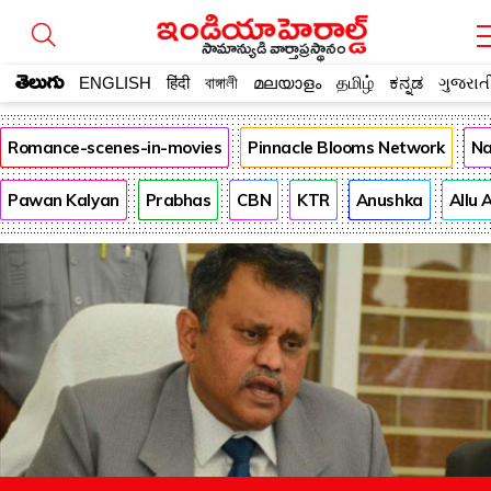
సామాన్యుడి వార్తాప్రస్థానం
తెలుగు
ENGLISH
हिंदी
বাঙ্গালী
മലയാളം
தமிழ்
ಕನ್ನಡ
ગુજરાત
Romance-scenes-in-movies
Pinnacle Blooms Network
Na
Pawan Kalyan
Prabhas
CBN
KTR
Anushka
Allu 