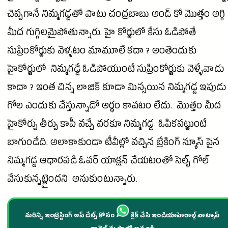
చెప్పగానే నిమ్మగడ్డతో పాటు చంద్రబాబు అండ్ కో మొత్తం అగ్గి
మీద గుగ్గిలమైపోతున్నారు. హై కోర్టులో కేసు ఓడిపోతే
సుప్రింకోర్టుకు వెళ్ళటం మామూలే కదా ? అంతెందుకు
హైకోర్టులో నిమ్మగడ్డే ఓడిపోయుంటే సుప్రింకోర్టుకు వెళ్ళేవాడు
కాదా ? ఇంత చిన్న లాజిక్ కూడా మిస్సయిన నిమ్మగడ్డ ఇపుడు
గోల ఎందుకు చేస్తున్నాడో అర్ధం కావటం లేదు. మొత్తం మీద
హైకోర్పు తీర్పు కాపీ వచ్చే వరకూ నిమ్మగడ్డ ఓపికపట్టుంటే
బాగుండేది. అలాకాకుండా టీవీల్లో వచ్చిన బ్రేకింగ్ న్యూస్ పైన
నిమ్మగడ్డ ఆధారపడి ఓవర్ యాక్షన్ చేయటంతో సెల్ఫ్ గోల్
వేసుకున్నట్లైందని అనుకుంటున్నారు.
మరిన్ని ఇంట్రెస్టింగ్ అప్ డేట్స్ కోసం
క్లిక్ చేసి ఇండియాహెరాల్డ్ వాట్సాప్