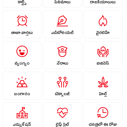
కార్డ్స్
సినిమాలు
రాజకీయాలులు
తాజా వార్తలు
ఎడిటోరియల్
వైరలెహే
వ్యంగ్యం
నేరాలు
బిజినెస్
బంగారం
టెక్నాలజీ
హెల్త్
ఎడ్యుకేషన్
లైఫ్ స్టైల్
చరిత్రలో ఈ రోజు