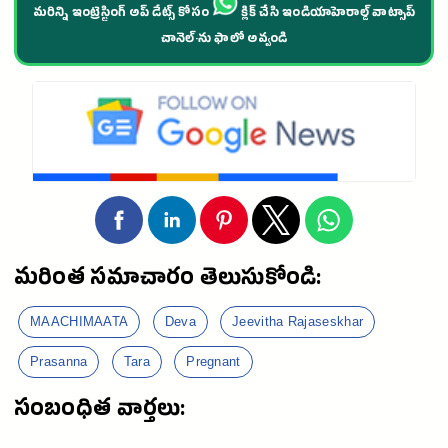
మరిన్ని ఇంట్రెస్టింగ్ అప్ డేట్స్ కోసం
క్లిక్ చేసి ఇండియాహెరాల్డ్ వాట్సాప్
చానెల్·ను ఫాలో అవ్వండి
మరింత సమాచారం తెలుసుకోండి:
MAACHIMAATA
Deva
Jeevitha Rajaseskhar
Prasanna
Tara
Pregnant
సంబంధిత వార్తలు: