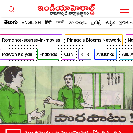
సామాన్యుడి వార్తాప్రస్థానం
తెలుగు
ENGLISH
हिंदी
বাঙ্গালী
മലയാളം
தமிழ்
ಕನ್ನಡ
ગુજરાત
Romance-scenes-in-movies
Pinnacle Blooms Network
Na
Pawan Kalyan
Prabhas
CBN
KTR
Anushka
Allu 