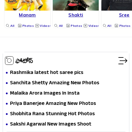
Manam
Shakti
Sree
All
Photos
Videos
All
Photos
Videos
All
Photos
ఫోటోస్
Rashmika latest hot saree pics
Sanchita Shetty Amazing New Photos
Malaika Arora Images In Insta
Priya Banerjee Amazing New Photos
Shobhita Rana Stunning Hot Photos
Sakshi Agarwal New Images Shoot