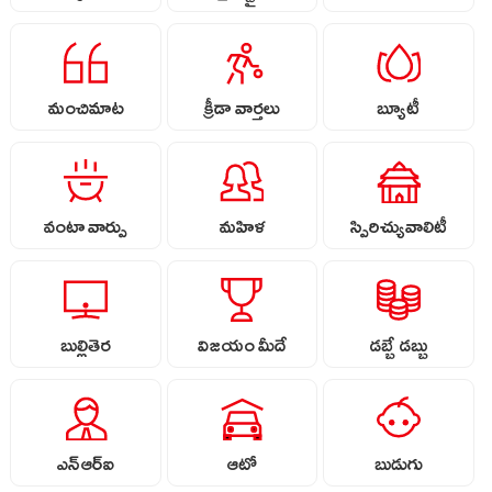
మంచిమాట
క్రీడా వార్తలు
బ్యూటీ
వంటా వార్పు
మహిళ
స్పిరిచ్యువాలిటీ
బుల్లితెర
విజయం మీదే
డబ్బే డబ్బు
ఎన్ఆర్ఐ
ఆటో
బుడుగు