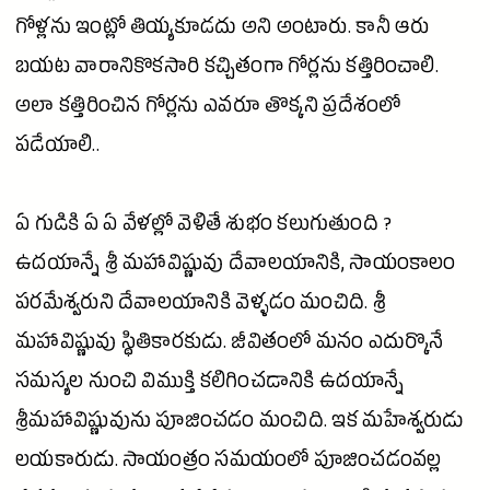
గోళ్లను ఇంట్లో తియ్యకూడదు అని అంటారు. కానీ ఆరు
బయట వారానికొకసారి కచ్చితంగా గోర్లను కత్తిరించాలి.
అలా కత్తిరించిన గోర్లను ఎవరూ తొక్కని ప్రదేశంలో
పడేయాలి..
ఏ గుడికి ఏ ఏ వేళల్లో వెళితే శుభం కలుగుతుంది ?
ఉదయాన్నే శ్రీ మహావిష్ణువు దేవాలయానికి, సాయంకాలం
పరమేశ్వరుని దేవాలయానికి వెళ్ళడం మంచిది. శ్రీ
మహావిష్ణువు స్థితికారకుడు. జీవితంలో మనం ఎదుర్కొనే
సమస్యల నుంచి విముక్తి కలిగించడానికి ఉదయాన్నే
శ్రీమహావిష్ణువును పూజించడం మంచిది. ఇక మహేశ్వరుడు
లయకారుడు. సాయంత్రం సమయంలో పూజించడంవల్ల