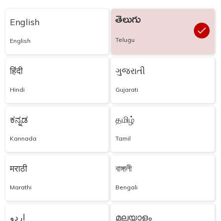
తెలుగు
English
Telugu
English
हिंदी
ગુજરાતી
Hindi
Gujarati
ಕನ್ನಡ
தமிழ்
Kannada
Tamil
मराठी
বাঙ্গালী
Marathi
Bengali
اردو
മലയാളം