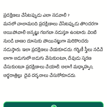
ప్రదక్షిణలు చేసేటప్పుడు ఎలా నడవాలి ?
మనలో చాలామంది ప్రదక్షిణాలు చేసేటప్పుడు తొందరగా
అయిపోవాలి అన్నట్టు గబగబా నడుస్తూ ఉంటారు. వింటి
నుండి బాణం దూసుకు పోయినట్టుగా మరికొందరు
నడుస్తారు. ఇలా ప్రదక్షిణలు చేయకూడదు.
గర్భిణీ
స్త్రీలు నడిచే
లాగా అడుగులో అడుగు వేసుకుంటూ, దేవుడు స్మరణ
చేసుకుంటూ ప్రదక్షిణాలు చేయాలి. అలాగే మధ్యాహ్నం,
అర్ధరాత్రిల్లు దైవ దర్శనాలు చేసుకోకూడదు.