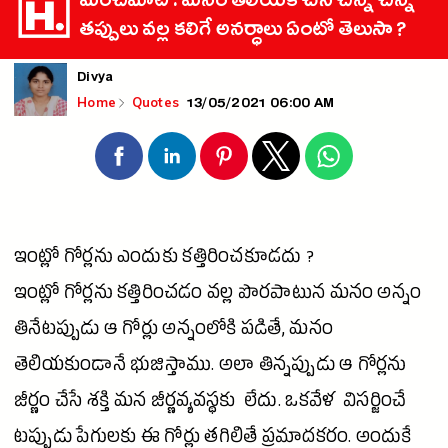
మంచిమాట : మనం తెలియక చేసే చిన్న చిన్న
తప్పులు వల్ల కలిగే అనర్ధాలు ఏంటో తెలుసా ?
Divya
13/05/2021 06:00 AM
Home
Quotes
ఇంట్లో గోర్లను ఎందుకు కత్తిరించకూడదు ?
ఇంట్లో గోర్లను కత్తిరించడం వల్ల పొరపాటున మనం అన్నం
తినేటప్పుడు ఆ గోర్లు అన్నంలోకి పడితే, మనం
తెలియకుండానే భుజిస్తాము. అలా తిన్నప్పుడు ఆ గోర్లను
జీర్ణం చేసే
శక్తి
మన జీర్ణవ్యవస్థకు లేదు. ఒకవేళ విసర్జించే
టప్పుడు పేగులకు ఈ గోర్లు తగిలితే ప్రమాదకరం. అందుకే