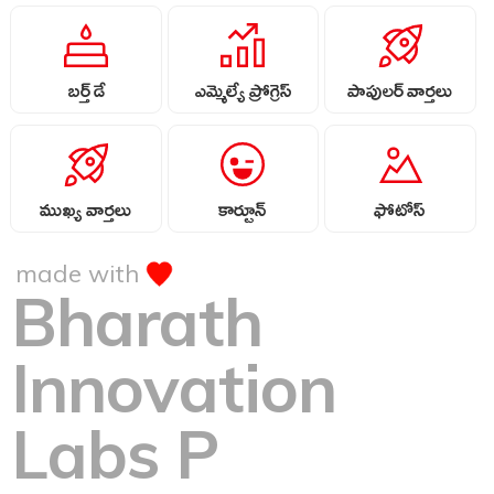
బర్త్ డే
ఎమ్మెల్యే ప్రోగ్రెస్
పాపులర్ వార్తలు
ముఖ్య వార్తలు
కార్టూన్
ఫోటోస్
made with
Bharath
Innovation
Labs P