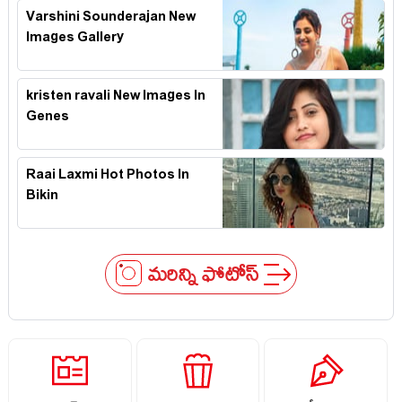
Varshini Sounderajan New
Images Gallery
kristen ravali New Images In
Genes
Raai Laxmi Hot Photos In
Bikin
మరిన్ని ఫోటోస్