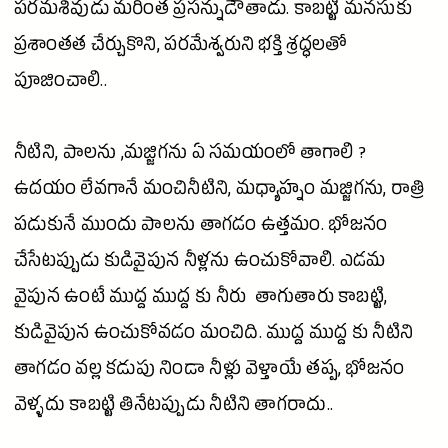
పరమశివుడు మరింత ప్రసన్నుడౌతాడు. కాబట్టి మనసుకు
ప్రశాంతత చేర్చుకొని, పరమేశ్వరుని భక్తి శ్రద్ధలతో
పూజించాలి..
నీటిని, పాలను ,మజ్జిగను ఏ సమయంలో తాగాలి ?
ఉదయం లేవగానే మంచినీటిని, మధ్యాహ్నం మజ్జిగను, రాత్రి
పడుకునే ముందు పాలను తాగడం ఉత్తమం. భోజనం
చేసేటప్పుడు కుడివైపున నీళ్లను ఉంచుకోవాలి. ఎడమ
వైపున ఉంటే ముద్ద ముద్ద కు నీరు తాగుతారు కాబట్టి,
కుడివైపున ఉంచుకోవడం మంచిది. ముద్ద ముద్ద కు నీటిని
తాగడం వల్ల కడుపు నిండా నీళ్లు వెళ్తాయే తప్ప, భోజనం
వెళ్ళదు కాబట్టి తినేటప్పుడు నీటిని తాగరాదు..