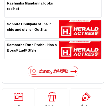
Rashmika Mandanna looks
red hot
Sobhita Dhulipala stuns In
chic and stylish Outfits
Samantha Ruth Prabhu Has a
Bossy Lady Style
మరిన్ని ఫోటోస్