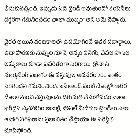
తీసుకువచ్చింది. ఇప్పుడు ఏది ట్రెండ్ అవుతుందో కంపెనీలు
దగ్గరగా గమనించడం చాలా ముఖ్యం" అని ఆమె చెప్పారు.
వైరల్ అయిన వంటకాలలో ఉపయోగించే ఇతర పదార్థాలు,
ఉదాహరణకు నువ్వుల నూనె, అన్నం వినెగర్, చేపల సాస్‌ల
అమ్మకాలు కూడా విపరీతంగా పెరిగాయి. క్రోనాన్
మార్కెటింగ్ విభాగం ఈ వస్తువుల అవసరం 200 శాతం
పెరిగిందని గమనించింది. ఐస్‌లాండ్ వంటి దేశాల్లో, ఇతర
దేశాల నుంచి వస్తువులను దిగుమతి చేసుకోవడం చాలా
ఖరీదైన వ్యవహారం కాబట్టి, సోషల్
మీడియా
ట్రెండ్‌లు ఎలా
ఆహార సరఫరాను ప్రభావితం చేస్తాయో ఈ పరిస్థితి
చూపిస్తోంది.