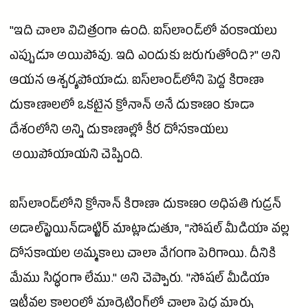
"ఇది చాలా విచిత్రంగా ఉంది. ఐస్‌లాండ్‌లో వంకాయలు
ఎప్పుడూ అయిపోవు. ఇది ఎందుకు జరుగుతోంది?" అని
ఆయన ఆశ్చర్యపోయాడు. ఐస్‌లాండ్‌లోని పెద్ద కిరాణా
దుకాణాలలో ఒకటైన క్రోనాన్ అనే దుకాణం కూడా
దేశంలోని అన్ని దుకాణాల్లో కీర దోసకాయలు
అయిపోయాయని చెప్పింది.
ఐస్‌లాండ్‌లోని క్రోనాన్ కిరాణా దుకాణం అధిపతి గుడ్రన్
అడాల్‌స్టెయిన్‌డాట్టిర్ మాట్లాడుతూ, "సోషల్
మీడియా
వల్ల
దోసకాయల అమ్మకాలు చాలా వేగంగా పెరిగాయి. దీనికి
మేము సిద్ధంగా లేము." అని చెప్పారు. "సోషల్
మీడియా
ఇటీవల కాలంలో మార్కెటింగ్‌లో చాలా పెద్ద మార్పు