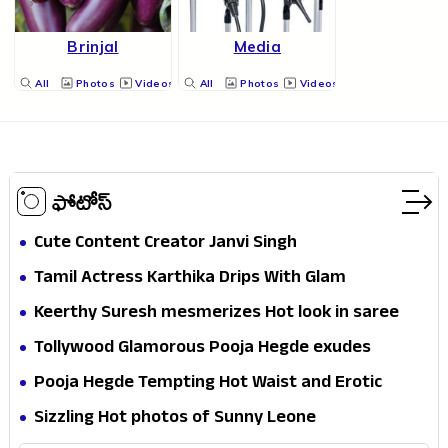
Brinjal
Media
All
Photos
Videos
All
Photos
Videos
ఫోటోస్
Cute Content Creator Janvi Singh
Tamil Actress Karthika Drips With Glam
Keerthy Suresh mesmerizes Hot look in saree
Tollywood Glamorous Pooja Hegde exudes
Hotness
Pooja Hegde Tempting Hot Waist and Erotic
Expression in Black Saree
Sizzling Hot photos of Sunny Leone