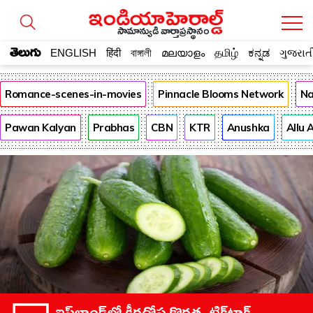
సామాన్యుడి వార్తాప్రస్థానం
తెలుగు
ENGLISH
हिंदी
বাঙ্গালী
മലയാളം
தமிழ்
ಕನ್ನಡ
ગુજરાત
Romance-scenes-in-movies
Pinnacle Blooms Network
Na
Pawan Kalyan
Prabhas
CBN
KTR
Anushka
Allu 