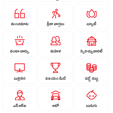
మంచిమాట
క్రీడా వార్తలు
బ్యూటీ
వంటా వార్పు
మహిళ
స్పిరిచ్యువాలిటీ
బుల్లితెర
విజయం మీదే
డబ్బే డబ్బు
ఎన్ఆర్ఐ
ఆటో
బుడుగు