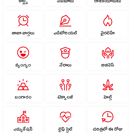
కార్డ్స్
సినిమాలు
రాజకీయాలులు
తాజా వార్తలు
ఎడిటోరియల్
వైరలెహే
వ్యంగ్యం
నేరాలు
బిజినెస్
బంగారం
టెక్నాలజీ
హెల్త్
ఎడ్యుకేషన్
లైఫ్ స్టైల్
చరిత్రలో ఈ రోజు