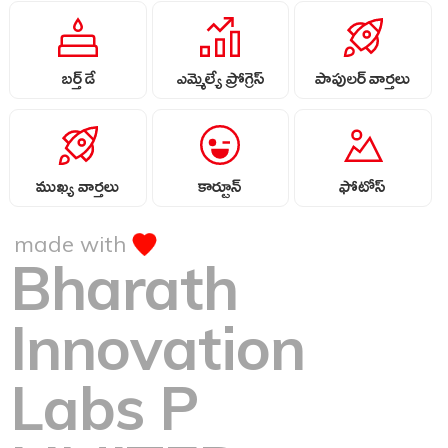
బర్త్ డే
ఎమ్మెల్యే ప్రోగ్రెస్
పాపులర్ వార్తలు
ముఖ్య వార్తలు
కార్టూన్
ఫోటోస్
made with
Bharath
Innovation
Labs P