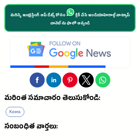
మరిన్ని ఇంట్రెస్టింగ్ అప్ డేట్స్ కోసం
క్లిక్ చేసి ఇండియాహెరాల్డ్ వాట్సాప్
చానెల్·ను ఫాలో అవ్వండి
మరింత సమాచారం తెలుసుకోండి:
Keera
సంబంధిత వార్తలు: