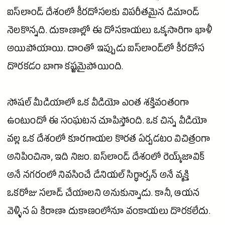
ఐస్‌లాండ్ దేశంలో కీరదోసలకు విపరీతమైన డిమాండ్
నెలకొన్నది. దుకాణాల్లో ఈ దోసకాయలు ఒక్కసారిగా ఖాళీ
అయిపోయాయి. దాంతో ఇప్పుడు ఐస్‌లాండ్‌లో కీరదోస
దొరకడం బాగా కష్టమైపోయింది.
సోషల్ మీడియాలో ఒక వీడియో ఎంత శక్తివంతంగా
ఉంటుందో ఈ సంఘటన చూపిస్తోంది. ఒక చిన్న వీడియో
వల్ల ఒక దేశంలో కూరగాయల కొరత ఏర్పడటం విచిత్రంగా
అనిపించినా, ఇది నిజం. ఐస్‌లాండ్ దేశంలో రెయ్క్‌జావిక్‌
అనే నగరంలో నివసించే డేనియల్ సిగ్థార్సన్ అనే వ్యక్తి
ఒకరోజు సలాడ్ చేయాలని అనుకున్నాడు. కానీ, ఆయన
వెళ్ళిన ఏ కిరాణా దుకాణంలోనూ వంకాయలు దొరకలేదు.