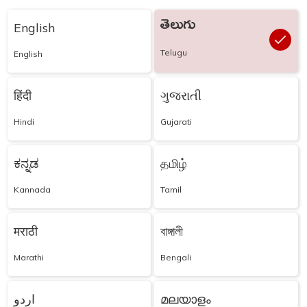
తెలుగు
English
Telugu
English
हिंदी
ગુજરાતી
Hindi
Gujarati
ಕನ್ನಡ
தமிழ்
Kannada
Tamil
मराठी
বাঙ্গালী
Marathi
Bengali
اردو
മലയാളം