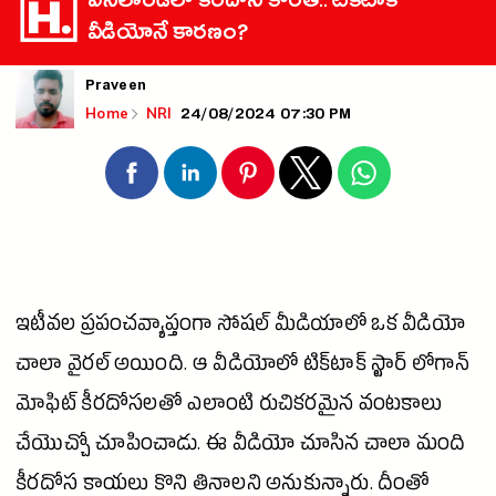
ఐస్‌లాండ్‌లో కీరదోస కొరత.. టిక్‌టాక్
వీడియోనే కారణం?
Praveen
24/08/2024 07:30 PM
Home
NRI
ఇటీవల ప్రపంచవ్యాప్తంగా సోషల్ మీడియాలో ఒక వీడియో
చాలా వైరల్ అయింది. ఆ వీడియోలో టిక్‌టాక్ స్టార్ లోగాన్
మోఫిట్ కీరదోసలతో ఎలాంటి రుచికరమైన వంటకాలు
చేయొచ్చో చూపించాడు. ఈ వీడియో చూసిన చాలా మంది
కీరదోస కాయలు కొని తినాలని అనుకున్నారు. దీంతో