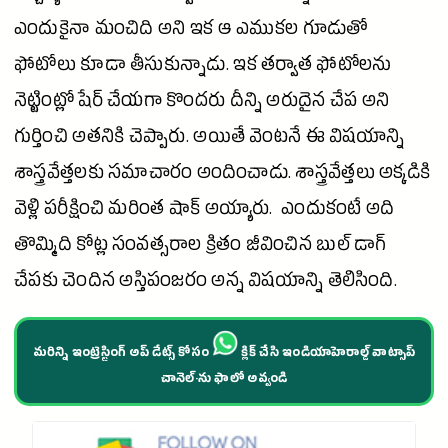
ఎందుకైనా మంచిది అని ఇక ఆ ఎముకల గూడుతో
ఫోటోలు కూడా తీసుకున్నాడు. ఇక తర్వాత ఫోటోలను
నెట్టింట్లో షేర్ చేయగా కొందరు దీన్ని అరుదైన
చేప
అని
గుర్తించి అతనికి చెప్పారు. అయితే వెంటనే ఈ విషయాన్ని
శాస్త్రవేత్తలకు సమాచారం అందించాడు. శాస్త్రవేత్తలు అక్కడికి
వెళ్లి పరీక్షించి మరింత షాక్ అయ్యారు. ఎందుకంటే అది
తొమ్మిది కోట్ల సంవత్సరాల క్రితం జీవించిన బుల్ డాగ్
చేపకు చెందిన అస్తిపంజరం అన్న విషయాన్ని తెలిసింది.
మరిన్ని ఇంట్రెస్టింగ్ అప్ డేట్స్ కోసం
క్లిక్ చేసి ఇండియాహెరాల్డ్ వాట్సాప్
చానెల్·ను ఫాలో అవ్వండి