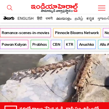
సామాన్యుడి వార్తాప్రస్థానం
తెలుగు
ENGLISH
हिंदी
বাঙ্গালী
മലയാളം
தமிழ்
ಕನ್ನಡ
ગુજરાત
Romance-scenes-in-movies
Pinnacle Blooms Network
Na
Pawan Kalyan
Prabhas
CBN
KTR
Anushka
Allu 