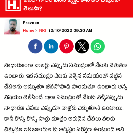
నదిలో గాలం వేసిన వ్యక్తి.. కానీ ఏం చిక్కిందో
తెలుసా?
Praveen
12/10/2022 09:30 AM
Home
NRI
సాధారణంగా జాలర్లు ఎప్పుడు సముద్రంలో వేటకు వెళుతూ
ఉంటారు. ఇక సముద్రం వేటకు వెళ్ళిన సమయంలో పట్టిన
చేపలను అమ్ముతూ జీవనోపాధి పొందుతూ ఉంటారు అన్న
విషయం తెలిసిందే. ఇలా సముద్రంలో వేటకు వెళ్ళినప్పుడు
సాధారణ చేపలు ఎప్పుడూ వాళ్లకు చిక్కుతూనే ఉంటాయి.
కానీ కొన్ని కొన్ని సార్లు మాత్రం అరుదైన చేపలు వలకు
చిక్కుతూ ఇక జాలరుల కు అదృష్టం వరిస్తూ ఉంటుంది అని