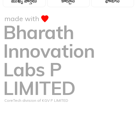
ముఖ్య వార్తలు
కార్టూన్
ఫోటోస్
made with
Bharath
Innovation
Labs P
LIMITED
CoreTech division of KGV P LIMITED