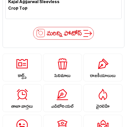
Kajal Aggarwal Sleevless
Crop Top
మరిన్ని ఫోటోస్
కార్డ్స్
సినిమాలు
రాజకీయాలులు
తాజా వార్తలు
ఎడిటోరియల్
వైరలెహే