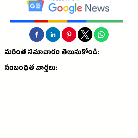
మరింత సమాచారం తెలుసుకోండి:
సంబంధిత వార్తలు: