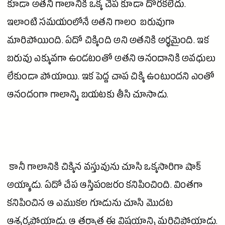
కూడా అతని గాలానికి ఒక్క
చేప
కూడా దొరకలేదు.
ఇలాంటి సమయంలోనే అతని గాలం బరువుగా
మారిపోయింది. ఏదో చిక్కింది అని అతనికి అర్థమైంది. ఇక
బరువు ఎక్కువగా ఉండటంతో అతని ఆనందానికి అవధులు
లేకుండా పోయాయి. ఇక పెద్ద చాప
చిక్కి
ఉంటుందని ఎంతో
ఆనందంగా గాలాన్ని బయటకు తీసి చూసాడు.
కానీ గాలానికి చిక్కిన వస్తువును చూసి ఒక్కసారిగా షాక్
అయ్యాడు. ఏదో
చేప
ఆస్తిపంజరం కనిపించింది. వింతగా
కనిపించిన ఆ ఎముకల గూడును చూసి మొదట
ఆశ్చర్యపోయాడు. ఆ తర్వాత ఈ విషయాన్ని మరిచిపోయాడు.