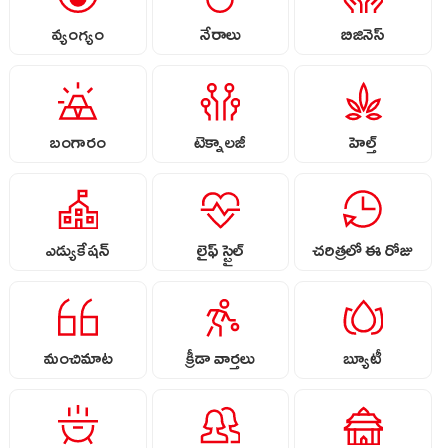
వ్యంగ్యం
నేరాలు
బిజినెస్
బంగారం
టెక్నాలజీ
హెల్త్
ఎడ్యుకేషన్
లైఫ్ స్టైల్
చరిత్రలో ఈ రోజు
మంచిమాట
క్రీడా వార్తలు
బ్యూటీ