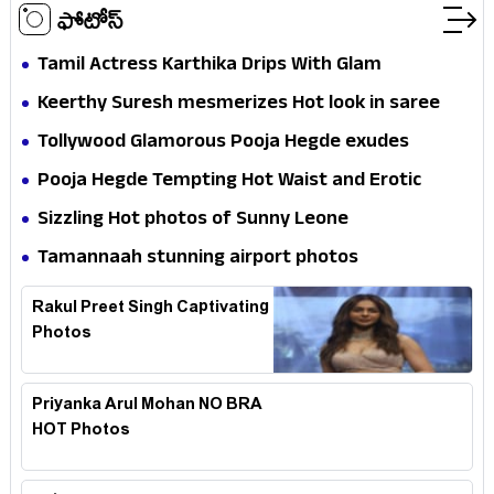
ఫోటోస్
Tamil Actress Karthika Drips With Glam
Keerthy Suresh mesmerizes Hot look in saree
Tollywood Glamorous Pooja Hegde exudes
Hotness
Pooja Hegde Tempting Hot Waist and Erotic
Expression in Black Saree
Sizzling Hot photos of Sunny Leone
Tamannaah stunning airport photos
Rakul Preet Singh Captivating
Photos
Priyanka Arul Mohan NO BRA
HOT Photos