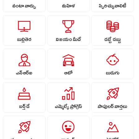
వంటా వార్పు
మహిళ
స్పిరిచ్యువాలిటీ
బుల్లితెర
విజయం మీదే
డబ్బే డబ్బు
ఎన్ఆర్ఐ
ఆటో
బుడుగు
బర్త్ డే
ఎమ్మెల్యే ప్రోగ్రెస్
పాపులర్ వార్తలు