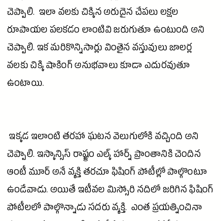
చెప్పాలి. ఇలా వలకు చిక్కిన అరుదైన చేపలు లక్షల
రూపాయల పలకడం లాంటివి జరుగుతూ ఉంటుంది అని
చెప్పాలి. ఇక మరికొన్నిసార్లు వింతైన వస్తువులు జాలర్ల
వలకు
చిక్కి
షాకింగ్ అనుభవాలు కూడా ఎదురవుతూ
ఉంటాయి.
ఇక్కడ ఇలాంటి తరహా ఘటన వెలుగులోకి వచ్చింది అని
చెప్పాలి. ఇస్కాన్సిస్ రాష్ట్రం ఎల్క్ హార్న్ ప్రాంతానికి చెందిన
ఆంటీ మూర్ అనే వ్యక్తి తరచూ ఫిషింగ్ పోటీల్లో పాల్గొంటూ
ఉండేవాడు. అయితే ఇటీవల మిస్సోరి నదిలో జరిగిన ఫిషింగ్
పోటీలలో పాల్గొన్నాడు సదరు వ్యక్తి. ఎంత ప్రయత్నించినా