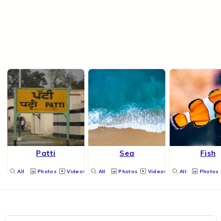
Patti
Sea
Fish
All
Photos
Videos
All
Photos
Videos
All
Photos