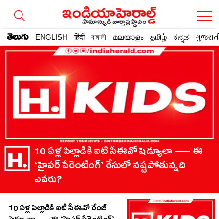
సామాన్యుడి వార్తాప్రస్థానం
తెలుగు
ENGLISH
हिंदी
বাঙ্গালী
മലയാളം
தமிழ்
ಕನ್ನಡ
ગુજરાત
10 ఏళ్ల పిల్లాడికి ఐటీ సీఈవో షెడ్యూలా — ఈ
‘హైపర్ పేరెంటింగ్’ రేసులో నష్టపోతున్నది
ఎవరు?
10 ఏళ్ల పిల్లాడికి ఐటీ సీఈవో రేంజ్