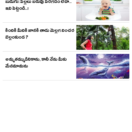
బుడుగు: పిల్లలు బరువు పెరగడం లేదా..
ఇవి పెట్టండి..!
కిందికి మీదికి జానకి తాడు మెల్లగ దించర
బెల్లంకుండ ?
అమ్మతమ్ముడినికాను, కానీ నేను మీకు
మేనమామను