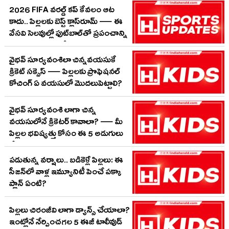
చేయాలి?
2026 FIFA వరల్డ్ కప్ కేవలం ఆట
కాదు.. పిల్లలకు బెస్ట్ క్లాస్‌రూమ్ — ఈ
వేసవి సెలవుల్లో ఫుట్‌బాల్‌తో ప్రపంచాన్ని
ఎలా పరిచయం చేయాలి?
వైభవ్ సూర్యవంశిలా చిన్నవయసుకే
క్రికెట్ సక్సెస్ — పిల్లలకు ప్రొఫెషనల్
కోచింగ్ ఏ వయసులో మొదలుపెట్టాలి?
వైభవ్ సూర్యవంశి లాగా చిన్న
వయసులోనే క్రికెటర్ కావాలా? — మీ
పిల్లల భవిష్యత్తు కోసం ఈ 5 అడుగులు
వేస్తారా?
పడుతున్న వర్షాలు.. బడికెళ్లే పిల్లలు: ఈ
సీజన్‌లో వాళ్ల ఇమ్యూనిటీ పెంచే పక్కా
ప్లాన్ ఏంటి?
పిల్లలు చిరంజీవి లాగా డ్యాన్స్ చేయాలా?
ఇంట్లోనే నేర్పించగల 5 ఈజీ టాలీవుడ్