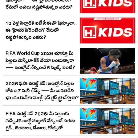
షెడ్యూలా — ఈ ‘హైపర్ పేరెంటింగ్’
రేసులో అసలు నష్టపోతున్నది ఎవరు?
10 ఏళ్ల పిల్లాడికి ఐటీ సీఈవో షెడ్యూలా..
ఈ ‘హైపర్ పేరెంటింగ్’ రేసులో
నష్టపోతున్నది ఎవరు?
FIFA World Cup 2026 చూస్తూ మీ
పిల్లలు మెస్సీలా కిక్ వేయాలంటున్నారా
— ఇంట్లోనే నేర్పించే 5 స్కిల్స్ ఏంటి?
2026 ఫిఫా వరల్డ్ కప్: ఇంట్లోనే పిల్లల
కోసం 7 మినీ గేమ్స్ — మీ బుడతడిని
ఛాంపియన్‌గా మార్చే ఫన్ గైడ్ ట్రై చేస్తారా?
FIFA వరల్డ్ కప్ 2026: మీ పిల్లలకు
మెస్సీ-రొనాల్డో మ్యాజిక్ నేర్పించే సరదా
గైడ్.. జెండాలు, దేశాలు, గోల్స్‌తో
ఫుట్‌బాల్ ప్రపంచాన్ని ఎలా పరిచయం