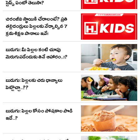
స్టెప్స్ ఏంటో తెలుసా?
చిరంజీవి స్థాయికి చేరాలంటే? ప్రతి
తల్లిదండ్రులు పిల్లలకు నేర్పాల్సిన 7
క్రమశిక్షణ పాఠాలు ఇవే!
బుడుగు: మీ పిల్లల కంటి చూపు
మెరుగుపడేందుకు తినే ఆహారం..!?
బుడుగు: పిల్లలకు చిరు ధాన్యాలు
పెట్టొచ్చా..??
బుడుగు: పిల్లల కోసం పోషకాల పొడి
ఇదే..?